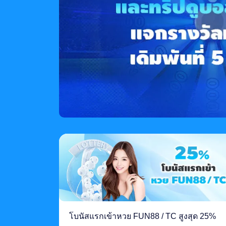
โบนัสแรกเข้าหวย FUN88 / TC สูงสุด 25%