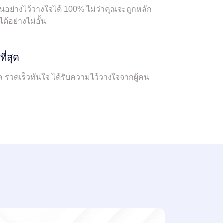
นอย่างไว้วางใจได้ 100% ไม่ว่าคุณจะถูกหลัก
ด้อย่างไม่อั้น
ี่สุด
 รวดเร็วทันใจ ได้รับความไว้วางใจจากผู้คน