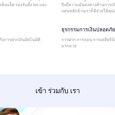
ท็บแล็ต รองรับทั้ง ios และ
จึงมีความมั่นคงทางด้านการเงิ
แสนหลักล้านเราก็มีจ่ายให้คุณไ
ธุรกรรมการเงินปลอดภัยท
ับการฝากเงินอัตโนมัติ
การฝาก การถอน การเคลียร์บิล
มากมาย
เข้า ร่วมกับ เรา