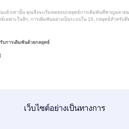
ุณแล้วเท่านั้น คุณจึงจะเริ่มทดสอบกลยุทธ์การเดิมพันที่ชาญฉลา
ุทธ์เฉพาะในลีก, การเดิมพันอย่างเป็นระบบใน 1X, กลยุทธ์สำหรับที
หรับการเดิมพันด้วยกลยุทธ์
ี
เว็บไซต์อย่างเป็นทางการ