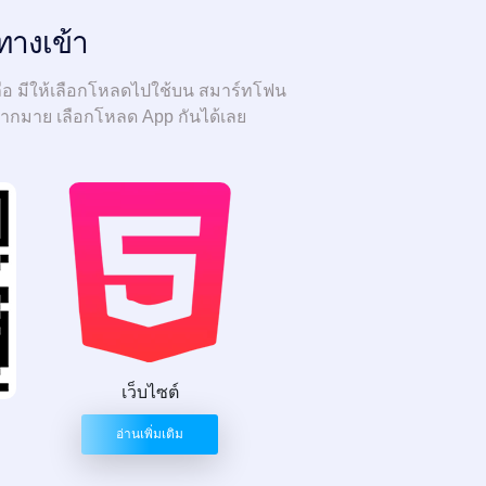
ทางเข้า
ถือ มีให้เลือกโหลดไปใช้บน สมาร์ทโฟน
มากมาย เลือกโหลด App กันได้เลย
เว็บไซต์
อ่านเพิ่มเติม