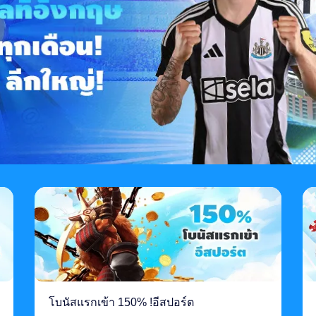
โบนัสแรกเข้า 150% !อีสปอร์ต