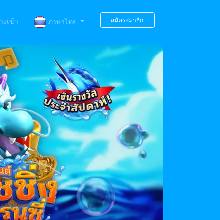
สมัครสมาชิก
างเข้า
ภาษาไทย