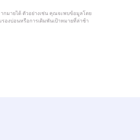
ดมากมายได้ ตัวอย่างเช่น คุณจะพบข้อมูลโดย
มรองบ่อนหรือการเดิมพันเป้าหมายที่ล่าช้า