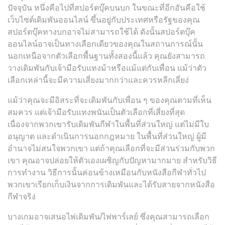
ปัจจุบัน หนึ่งคือไปที่สปอร์ตบุ๊คบนบก ในขณะที่อีกอันคือใช้
เว็บไซต์เดิมพันออนไลน์ ขึ้นอยู่กับประเทศหรือรัฐของคุณ
สปอร์ตบุ๊คทางบกอาจไม่สามารถใช้ได้ ดังนั้นสปอร์ตบุ๊ค
ออนไลน์อาจเป็นทางเลือกเดียวของคุณในสถานการณ์นั้น
นอกเหนือจากตัวเลือกพื้นฐานทั้งสองนี้แล้ว คุณยังสามารถ
วางเดิมพันกับเจ้ามือรับแทงม้าหรือแม้แต่กับเพื่อน แม้ว่าตัว
เลือกเหล่านี้จะมีความเสี่ยงมากกว่าและควรหลีกเลี่ยง่
แม้ว่าคุณจะมีอิสระที่จะเดิมพันกับเพื่อน ๆ ของคุณตามที่เห็น
สมควร แต่เจ้ามือรับแทงพนันเป็นตัวเลือกที่เสี่ยงที่สุด
เนื่องจากพวกเขารับเดิมพันกีฬาในพื้นที่ส่วนใหญ่ แต่ไม่มีใบ
อนุญาต และดำเนินการนอกกฎหมาย ในพื้นที่ส่วนใหญ่ ผู้มี
อำนาจไม่สนใจพวกเขา แต่ถ้าคุณเลือกที่จะมีส่วนร่วมกับพวก
เขา คุณอาจปล่อยให้ตัวเองเผชิญกับปัญหามากมาย สำหรับวิธี
การทำงาน วิธีการนั้นค่อนข้างเหมือนกับหนังสือกีฬาทั่วไป
พวกเขาเรียกเก็บเงินจากการเดิมพันและได้รับสายจากหนังสือ
กีฬาจริง่
บางเกมอาจเสนอไพ่เดิมพัน/ไพ่พาร์เลย์ ซึ่งคุณสามารถเลือก