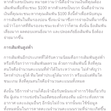
หากตัวเลขเป็นลบ หมายความว่านี่คือจำนวนเงินที่คุณต้อง
เดิมพันเพื่อที่จะชนะ $100 หากตัวเลขเป็นบวก นั่นคือจำนวน
เงินที่คุณจะชนะหากคุณเดิมพัน $100 สิ่งนี้ทำเพื่อสนับสนุน
การเดิมพันในทีมรองบ่อน ซึ่งจะนำมาซึ่งการจ่ายเงินที่มากขึ้น
แม้ว่าโอกาสที่ทีมรองจะชนะจะต่ำกว่าก็ตาม ดังนั้น ยิ่งเดิมพัน
เสี่ยงมาก ผลตอบแทนยิ่งมาก และปลอดภัยยิ่งเดิมพัน ยิ่งต้อง
จ่ายมากขึ้น
การเดิมพันสูง/ต่ำ
การเดิมพันอีกประเภทที่ได้รับความนิยมคือการเดิมพันสูง/ต่ำ
หรือที่เรียกว่าการเดิมพันผลรวม ด้วยการเดิมพันนี้ สิ่งที่คุณ
สนใจคือจำนวนคะแนนที่ทำได้ในระหว่างเกม ไม่สำคัญว่า
ใครทำประตูได้ ทีมใดทำประตูได้มากกว่า หรือแม้แต่ทีมใด
ชนะเกม สิ่งที่คุณสนใจคือจำนวนคะแนนทั้งหมด
ดังนั้น วิธีการทำงานก็คือเจ้ามือรับพนันจะทำการวิจัยเกี่ยวกับ
ทีม ผู้เล่น การแข่งขันในอดีตของทั้งสองทีม แม้กระทั่งสภาพ
อากาศ และแง่มุมอื่นๆ อีกนับไม่ถ้วน จากนั้นจะใช้ข้อมูล
ทั้งหมดนั้นในการคาดคะเนจำนวนคะแนนรวมที่น่าจะเกิดขึ้น