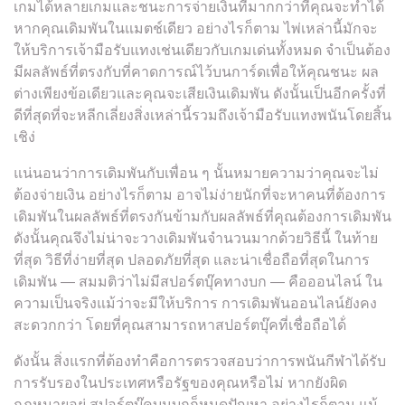
เกมได้หลายเกมและชนะการจ่ายเงินที่มากกว่าที่คุณจะทำได้
หากคุณเดิมพันในแมตช์เดียว อย่างไรก็ตาม ไพ่เหล่านี้มักจะ
ให้บริการเจ้ามือรับแทงเช่นเดียวกับเกมเด่นทั้งหมด จำเป็นต้อง
มีผลลัพธ์ที่ตรงกับที่คาดการณ์ไว้บนการ์ดเพื่อให้คุณชนะ ผล
ต่างเพียงข้อเดียวและคุณจะเสียเงินเดิมพัน ดังนั้นเป็นอีกครั้งที่
ดีที่สุดที่จะหลีกเลี่ยงสิ่งเหล่านี้รวมถึงเจ้ามือรับแทงพนันโดยสิ้น
เชิง่
แน่นอนว่าการเดิมพันกับเพื่อน ๆ นั้นหมายความว่าคุณจะไม่
ต้องจ่ายเงิน อย่างไรก็ตาม อาจไม่ง่ายนักที่จะหาคนที่ต้องการ
เดิมพันในผลลัพธ์ที่ตรงกันข้ามกับผลลัพธ์ที่คุณต้องการเดิมพัน
ดังนั้นคุณจึงไม่น่าจะวางเดิมพันจำนวนมากด้วยวิธีนี้ ในท้าย
ที่สุด วิธีที่ง่ายที่สุด ปลอดภัยที่สุด และน่าเชื่อถือที่สุดในการ
เดิมพัน — สมมติว่าไม่มีสปอร์ตบุ๊คทางบก — คือออนไลน์ ใน
ความเป็นจริงแม้ว่าจะมีให้บริการ การเดิมพันออนไลน์ยังคง
สะดวกกว่า โดยที่คุณสามารถหาสปอร์ตบุ๊คที่เชื่อถือได้่
ดังนั้น สิ่งแรกที่ต้องทำคือการตรวจสอบว่าการพนันกีฬาได้รับ
การรับรองในประเทศหรือรัฐของคุณหรือไม่ หากยังผิด
กฎหมายอยู่ สปอร์ตบุ๊คบนบกก็หมดปัญหา อย่างไรก็ตาม แม้