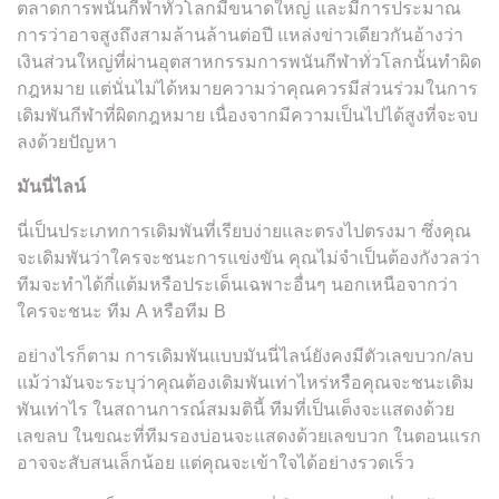
ตลาดการพนันกีฬาทั่วโลกมีขนาดใหญ่ และมีการประมาณ
การว่าอาจสูงถึงสามล้านล้านต่อปี แหล่งข่าวเดียวกันอ้างว่า
เงินส่วนใหญ่ที่ผ่านอุตสาหกรรมการพนันกีฬาทั่วโลกนั้นทำผิด
กฎหมาย แต่นั่นไม่ได้หมายความว่าคุณควรมีส่วนร่วมในการ
เดิมพันกีฬาที่ผิดกฎหมาย เนื่องจากมีความเป็นไปได้สูงที่จะจบ
ลงด้วยปัญหา
มันนี่ไลน์
นี่เป็นประเภทการเดิมพันที่เรียบง่ายและตรงไปตรงมา ซึ่งคุณ
จะเดิมพันว่าใครจะชนะการแข่งขัน คุณไม่จำเป็นต้องกังวลว่า
ทีมจะทำได้กี่แต้มหรือประเด็นเฉพาะอื่นๆ นอกเหนือจากว่า
ใครจะชนะ ทีม A หรือทีม B
อย่างไรก็ตาม การเดิมพันแบบมันนี่ไลน์ยังคงมีตัวเลขบวก/ลบ
แม้ว่ามันจะระบุว่าคุณต้องเดิมพันเท่าไหร่หรือคุณจะชนะเดิม
พันเท่าไร ในสถานการณ์สมมตินี้ ทีมที่เป็นเต็งจะแสดงด้วย
เลขลบ ในขณะที่ทีมรองบ่อนจะแสดงด้วยเลขบวก ในตอนแรก
อาจจะสับสนเล็กน้อย แต่คุณจะเข้าใจได้อย่างรวดเร็ว